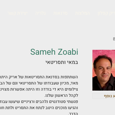
יק קפלון
המלצות
סדנאות
גלריה
יצירת קשר
Sameh Zoabi
במאי ותסריטאי
השתתפות בסדנאת התסריטאות של אריק היתה מ
מאד, מכיון שעבודתו של התסריטאי וגם של הב
צילומים היא די בודדה וזו היתה אפשרות מצוי
לקהל הראשון שלנו.
 נוסף
פגשתי סטודנטים נלהבים ורציניים ‏שיעשו עבוד
והגיעו מוכנים היטב לנתח את התסריט ולתת ח
הדרך.