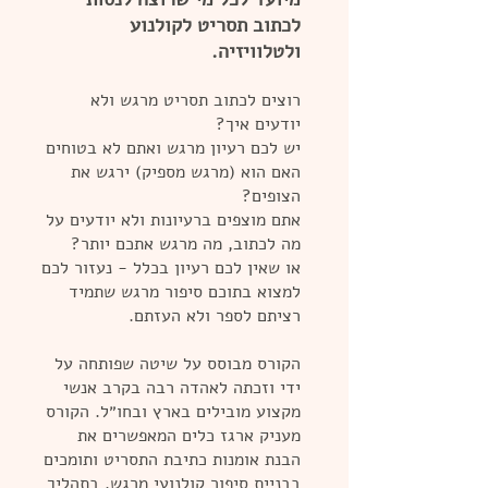
לכתוב תסריט לקולנוע
ולטלוויזיה.
רוצים לכתוב תסריט מרגש ולא
יודעים איך?
יש לכם רעיון מרגש ואתם לא בטוחים
האם הוא (מרגש מספיק) ירגש את
הצופים?
‏אתם מוצפים ברעיונות ולא יודעים על
מה לכתוב, מה מרגש אתכם יותר?
או שאין לכם רעיון בכלל - נעזור לכם
למצוא בתוכם סיפור מרגש שתמיד
רציתם לספר ולא ‏העזתם.
‏הקורס מבוסס על שיטה שפותחה על
ידי וזכתה לאהדה רבה בקרב אנשי
מקצוע מובילים בארץ ובחו״ל. ‏הקורס
מעניק ארגז כלים ‏‏המאפשרים את
הבנת אומנות כתיבת התסריט ‏ותומכים
‏בבניית סיפור קולנועי מרגש. ‏בתהליך