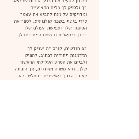
ומכוון להעיר את הידע הרדום שנמצא
בך ולספק לך כלים מקצועיים
ומדויקים על מנת להביא את עצמך
לידי ביטוי בשפה קולנועית, לספר את
הסיפור שלך ותפישת העולם שלך
בדרך ויזואלית ורגשית הייחודית לך.
ב6 חודשים, קורס זה יעניק לך
הזדמנות ייחודית לכתוב, להפיק
ולביים את הסרט העלילתי הראשון
שלך. זוהי מטרה מאתגרת, אך הוכחה
לאורך הדרך כאפשרית בהחלט. זהו
אתגר בשבילי לאפשר לכל תלמידה
ותלמיד בקורס לסיים כשבידכם סרט
קצר בו תוכלו להשתמש כ:·תיק
עבודות במקרה של הרשמה ללימודים
גבוהים בתחום הקולנוע והתקשורת
דוגמה לעבודה מקצועית בתהליך של
התמודדות על מקום עבודה בתעשיית
הקולנוע וירוס הקולנוע הוא מדבק
ועקשן. 6 חודשים הם זמן נהדר לבחון