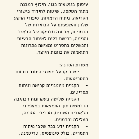
עיסוק בנושאים כגון: חילוץ המבנה
מתוך הטקסט, שיטות לחידוד כישורי
הקריאה, ניתוח הדמויות, סיפורי הרקע
שלהן והשפעתם על הבחירות של
הדמויות, אבחנה מדויקת של הז'אנר
והנימה, רכישת כלים לאיתור הבעיות
והכשלים בתסריט ומציאת פתרונות
התואמות את כוונות היוצר.
מטרות הסדנה:
- יישור קו על מושגי היסוד בתחום
התסריטאות.
- הקניית מיומנויות קריאה וניתוח
תסריטים.
- הקניית שליטה בעקרונות הכתיבה
הדרמטית תוך התמצאות במאפייני
הז'אנרים השונים, מרכיבי המבנה,
העלילה והדמוית.
- הקניית ידע בכל שלבי פיתוח
התסריט, כולל סינופסיס, טריטמנט,