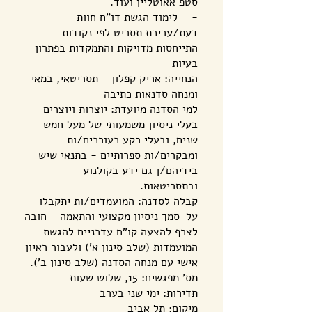
סטפ אאוטליין ועוד.
- לימוד הגשת דו"ח חוות
דעת/עריכת תסריט לפי נקודות
התייחסות מדויקות והתמקדות בפתרון
בעיות
הנחייה: אריק קפלון - תסריטאי, במאי
ומנחה סדנאות כתיבה
למי הסדנה מיועדת: יוצרות ויוצרים
בעלי ניסיון משמעותי של מעל חמש
שנים, ובעלי רקע כעורכים/ות
ומבקרים/ות ספרותיים - בתנאי שיש
בידיהם/ן גם ידע בקולנוע
ובתסריטאות.
קבלה לסדנה: המועמדים/ות יתקבלו
על-סמך ניסיון מקצועי והתאמה - חובה
לצרף להצעה קו"ח עדכניים להגשת
המועמדות (שלב סינון א') ולעבור ראיון
אישי עם מנחה הסדנה (שלב סינון ב').
מס' מפגשים: 15, שלוש שעות
תדירות: ימי שני בערב
מיקום: תל אביב